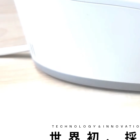
​TECHNOLOGY＆INNOVATI
世界初、