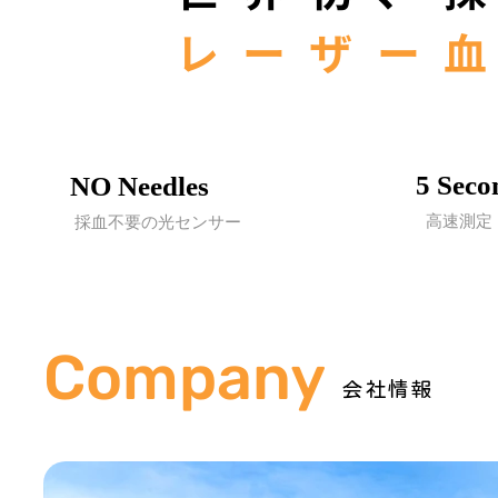
レーザー
5 Seco
​NO Needles
高速測定
​採血不要の光センサー
Company
会社情報