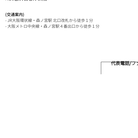
(交通案内)
- JR大阪環状線・森ノ宮駅 北口改札から徒歩１分
​- 大阪メトロ中央線・森ノ宮駅４番出口から徒歩１分
代表電話/ファク