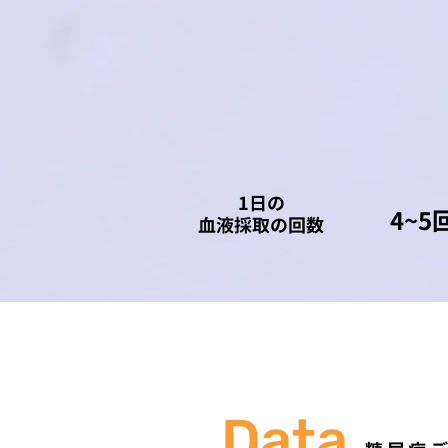
​1日の
4~5
血液採取の回数
Data