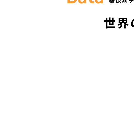
糖尿病
世界
ヨーロッパ
6,100万