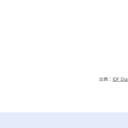
北アフリカ
び
300万
東南アジア
西太
9,000万
2億6
出典：
IDF Dia