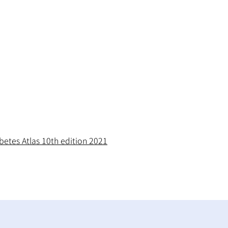
5,100万
平洋
00万
betes Atlas 10th edition 2021