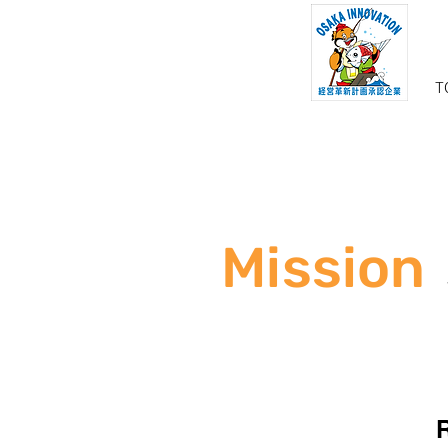
T
Mission
R