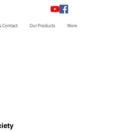
& Contact
Our Products
More
iety