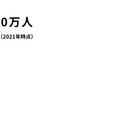
00万人
（2021年時点）
カ
北米
および