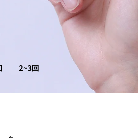
回
2~3回