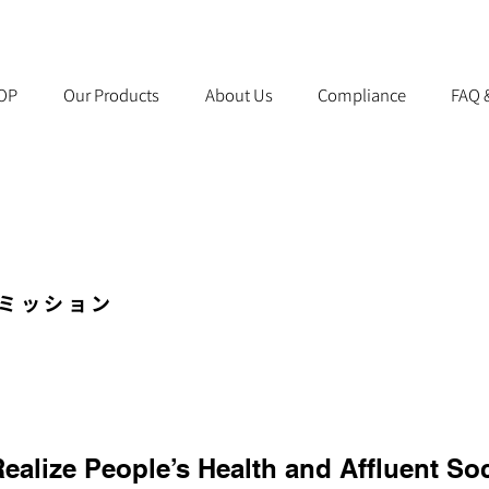
OP
Our Products
About Us
Compliance
FAQ 
ミッション
ealize People’s Health and Affluent Soc