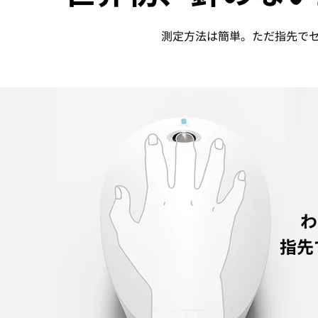
​測定方法は簡単。ただ指先で
わ
​指