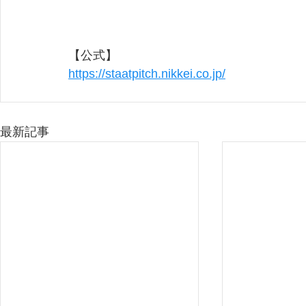
【公式】
https://staatpitch.nikkei.co.jp/
最新記事