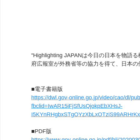
"Highlighting JAPANは今日の日
府広報室が外務省等の協力を得て、日本の
■電子書籍版
https://dwl.gov-online.go.jp/video/cao/dl/p
fbclid=IwAR15iFjSfUsQjokpEbXHsJ-
I5KYnRHgbxSTgOYzXbLxOTziS99ARHrKx
■PDF版
https://www.gov-online.go.jp/pdf/hlj/202003