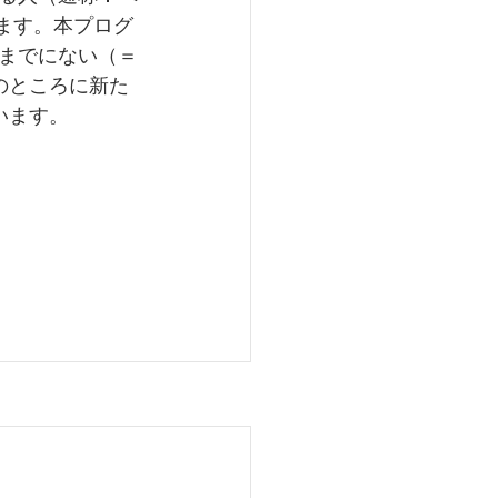
います。本プログ
までにない（＝
のところに新た
います。