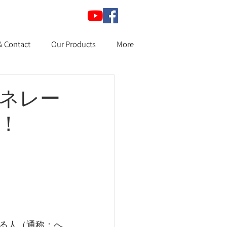
& Contact
Our Products
More
ェネレー
！
る人（通称：へ