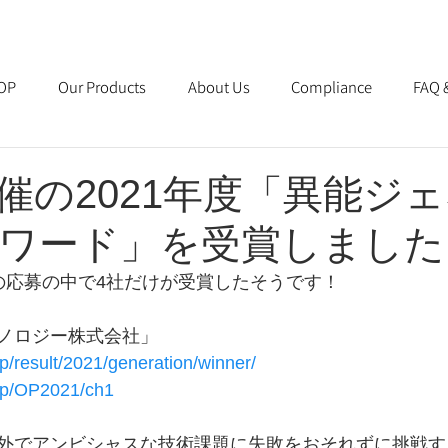
OP
Our Products
About Us
Compliance
FAQ 
催の2021年度「異能ジ
ワード」を受賞しました
の応募の中で4社だけが受賞したそうです！
ノロジー株式会社」
jp/result/2021/generation/winner/
.jp/OP2021/ch1
外でアンビシャスな技術課題に失敗をおそれずに挑戦す