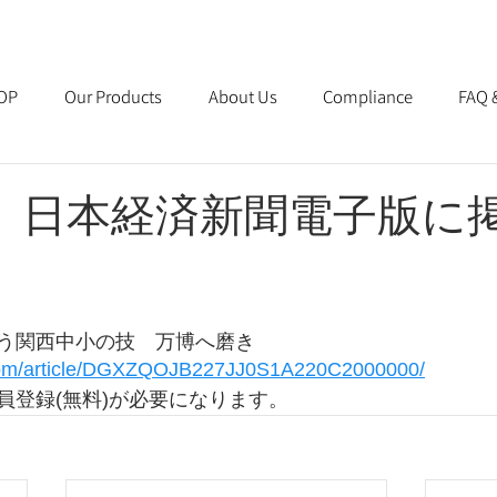
OP
Our Products
About Us
Compliance
FAQ 
日 日本経済新聞電子版に
う関西中小の技　万博へ磨き
.com/article/DGXZQOJB227JJ0S1A220C2000000/
員登録(無料)が必要になります。