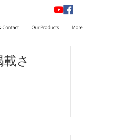
& Contact
Our Products
More
掲載さ