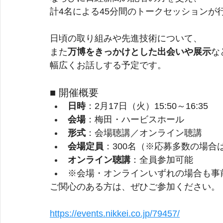
計4名による45分間のトークセッションが
日頃の取り組みや先進技術について、
また
万博をきっかけとした出会いや展示
な
幅広くお話しする予定です。
■ 開催概要
日時
：2月17日（火）15:50～16:35
会場
：梅田・ハービスホール
形式
：会場聴講／オンライン聴講
会場定員
：300名（※応募多数の場合
オンライン聴講
：全員参加可能
※会場・オンラインいずれの場合も事
ご関心のある方は、ぜひご参加ください。
https://events.nikkei.co.jp/79457/