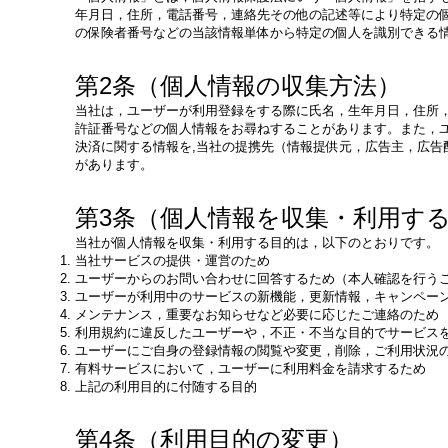
年月日，住所，電話番号，連絡先その他の記述等により特定の
の保険者番号などの当該情報単体から特定の個人を識別できる
第2条（個人情報の収集方法）
当社は，ユーザーが利用登録をする際に氏名，生年月日，住所
許証番号などの個人情報をお尋ねすることがあります。また，
決済に関する情報を,当社の提携先（情報提供元，広告主，広告
があります。
第3条（個人情報を収集・利用す
当社が個人情報を収集・利用する目的は，以下のとおりです。
当社サービスの提供・運営のため
ユーザーからのお問い合わせに回答するため（本人確認を行う
ユーザーが利用中のサービスの新機能，更新情報，キャンペー
メンテナンス，重要なお知らせなど必要に応じたご連絡のため
利用規約に違反したユーザーや，不正・不当な目的でサービス
ユーザーにご自身の登録情報の閲覧や変更，削除，ご利用状況
有料サービスにおいて，ユーザーに利用料金を請求するため
上記の利用目的に付随する目的
第4条（利用目的の変更）