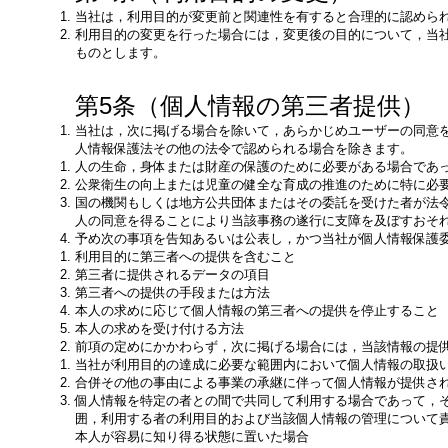
当社は，利用目的が変更前と関連性を有すると合理的に認めら
利用目的の変更を行った場合には，変更後の目的について，当
ものとします。
第5条（個人情報の第三者提供）
当社は，次に掲げる場合を除いて，あらかじめユーザーの同意
人情報保護法その他の法令で認められる場合を除きます。
人の生命，身体または財産の保護のために必要がある場合であ
公衆衛生の向上または児童の健全な育成の推進のために特に必
国の機関もしくは地方公共団体またはその委託を受けた者が法
人の同意を得ることにより当該事務の遂行に支障を及ぼすおそ
予め次の事項を告知あるいは公表し，かつ当社が個人情報保護
利用目的に第三者への提供を含むこと
第三者に提供されるデータの項目
第三者への提供の手段または方法
本人の求めに応じて個人情報の第三者への提供を停止すること
本人の求めを受け付ける方法
前項の定めにかかわらず，次に掲げる場合には，当該情報の提
当社が利用目的の達成に必要な範囲内において個人情報の取扱
合併その他の事由による事業の承継に伴って個人情報が提供さ
個人情報を特定の者との間で共同して利用する場合であって，
囲，利用する者の利用目的および当該個人情報の管理について
本人が容易に知り得る状態に置いた場合