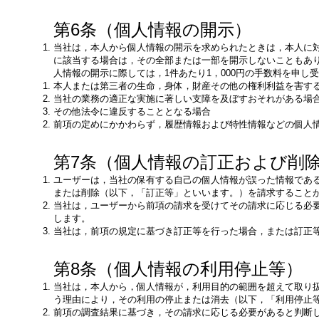
第6条（個人情報の開示）
当社は，本人から個人情報の開示を求められたときは，本人に
に該当する場合は，その全部または一部を開示しないこともあ
人情報の開示に際しては，1件あたり1，000円の手数料を申し
本人または第三者の生命，身体，財産その他の権利利益を害す
当社の業務の適正な実施に著しい支障を及ぼすおそれがある場
その他法令に違反することとなる場合
前項の定めにかかわらず，履歴情報および特性情報などの個人
第7条（個人情報の訂正および削
ユーザーは，当社の保有する自己の個人情報が誤った情報であ
または削除（以下，「訂正等」といいます。）を請求すること
当社は，ユーザーから前項の請求を受けてその請求に応じる必
します。
当社は，前項の規定に基づき訂正等を行った場合，または訂正
第8条（個人情報の利用停止等）
当社は，本人から，個人情報が，利用目的の範囲を超えて取り
う理由により，その利用の停止または消去（以下，「利用停止
前項の調査結果に基づき，その請求に応じる必要があると判断